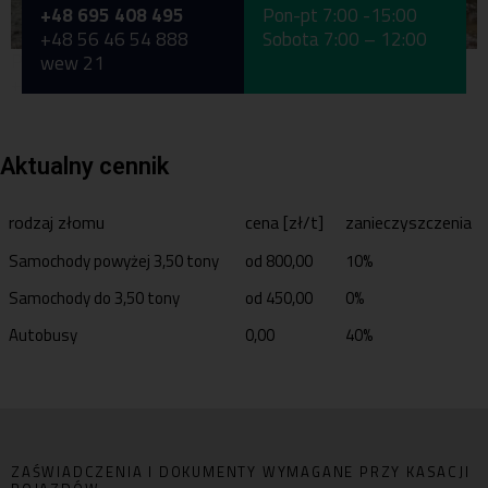
+48 695 408 495
Pon-pt 7:00 -15:00
+48 56 46 54 888
Sobota 7:00 – 12:00
Pon-pt 7:00 -15:00
wew 21
+48 56 46 54 888
Aktualny cennik
rodzaj złomu
cena [zł/t]
zanieczyszczenia
Samochody powyżej 3,50 tony
od 800,00
10%
Samochody do 3,50 tony
od 450,00
0%
Autobusy
0,00
40%
ZAŚWIADCZENIA I DOKUMENTY WYMAGANE PRZY KASACJI