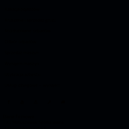
Kasacja pojazdów
Kruszenie i sprzedaż gruzu
Rozdrabnianie odpadów
Odbiór odpadów
Sprzedaż maszyn
Wynajem maszyn
Utylizacja azbestu
Usługi dźwigowe – wynajem
Dane firmowe
T.K.J. Matuszewski Spółka Jawna
ul. Porucznika Krzycha 5