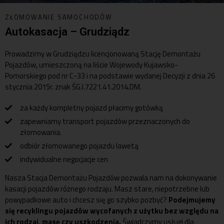
ZŁOMOWANIE SAMOCHODÓW
Autokasacja – Grudziądz
Prowadzimy w Grudziądzu licencjonowaną Stację Demontażu
Pojazdów, umieszczoną na liście Wojewody Kujawsko-
Pomorskiego pod nr C-33 i na podstawie wydanej Decyzji z dnia 26
stycznia 2015r. znak ŚG.I.7221.41.2014.DM.
za każdy kompletny pojazd płacimy gotówką
zapewniamy transport pojazdów przeznaczonych do
złomowania.
odbiór złomowanego pojazdu lawetą
indywidualne negocjacje cen
Nasza Stacja Demontażu Pojazdów pozwala nam na dokonywanie
kasacji pojazdów różnego rodzaju. Masz stare, niepotrzebne lub
powypadkowe auto i chcesz się go szybko pozbyć?
Podejmujemy
się recyklingu pojazdów wycofanych z użytku bez względu na
ich rodzaj, masę czy uszkodzenia.
Świadczymy usługi dla