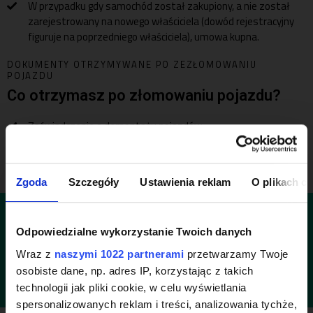
W przypadku gdy samochód został zakupiony, a nie został
zarejestrowany na nowego właściciela (dowód rejestracyjny
figuruje na poprzedniego właściciela), umowa kupna.
DOKUMENTY OTRZYMYWANE PO ZEZŁOMOWANIU
POJAZDU
Co otrzymasz po złomowaniu pojazdu?
Zaświadczenie o demontażu pojazdów.
Unieważniony dowodu rejestracyjny.
Unieważnione tablice rejestracyjne.
Zgoda
Szczegóły
Ustawienia reklam
O plikach c
UWAGA, O TYM MUSISZ PAMIĘTAĆ!
Odpowiedzialne wykorzystanie Twoich danych
Właściciel pojazdu w terminie 30 dni od daty
otrzymania zaświadczenia o demontażu pojazdu ma
Wraz z
naszymi 1022 partnerami
przetwarzamy Twoje
obowiązek złożyć wniosek (we właściwym urzędzie
osobiste dane, np. adres IP, korzystając z takich
komunikacyjnym) o wyrejestrowanie pojazdu.
technologii jak pliki cookie, w celu wyświetlania
spersonalizowanych reklam i treści, analizowania tychże,