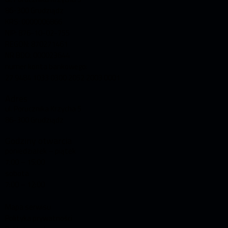
86-300 Grudziądz
KRS: 0000006866
NIP: 876-10-02-755
REGON: 870271461
NR BDO: 000023644
numer konta bankowego:
27 9484 1033 0300 2052 2003 0001
Adres
ul. Porucznika Krzycha 5
86-300 Grudziądz
Godziny otwarcia
poniedziałek – piątek
7:00 – 15:00
sobota
7:00 – 12:00
Mapa serwisu
Polityka prywatności