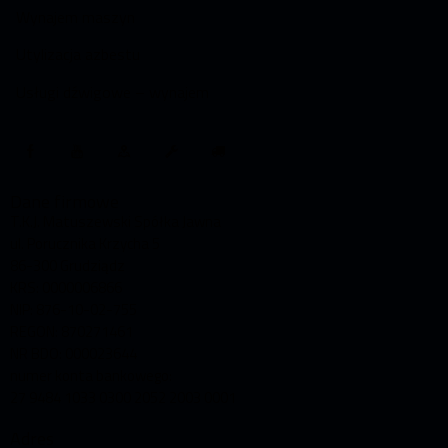
Wynajem maszyn
Utylizacja azbestu
Usługi dźwigowe – wynajem
Dane firmowe
T.K.J. Matuszewski Spółka Jawna
ul. Porucznika Krzycha 5
86-300 Grudziądz
KRS: 0000006866
NIP: 876-10-02-755
REGON: 870271461
NR BDO: 000023644
numer konta bankowego:
27 9484 1033 0300 2052 2003 0001
Adres