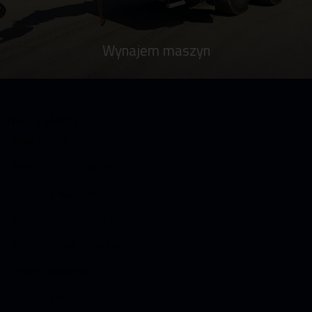
Wynajem maszyn
Nasza oferta
Skup złomu
Wyburzenia i rozbiórki
Kasacja pojazdów
Kruszenie i sprzedaż gruzu
Rozdrabnianie odpadów
Odbiór odpadów
Sprzedaż maszyn