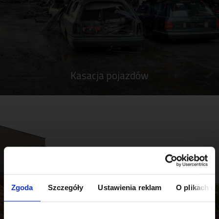
Kasacja pojazdów
Zgoda
Szczegóły
Ustawienia reklam
O plikach c