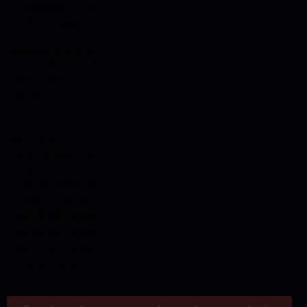
ul. Porucznika Krzycha 5
86-300 Grudziądz
Godziny otwarcia
poniedziałek – piątek
7:00 – 15:00
sobota
7:00 – 12:00
Mapa serwisu
Polityka prywatności
Polityka cookies
Dane kontaktowe
biuro@matuszewski.com.pl
+48 56 46 54 888
+48 56 46 54 889
+48 56 46 54 891
fax +48 56 46 54 892