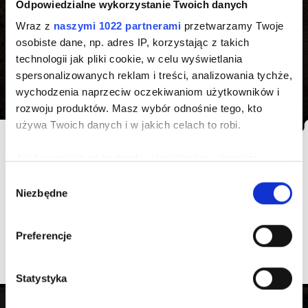
Odpowiedzialne wykorzystanie Twoich danych
Wraz z
naszymi 1022 partnerami
przetwarzamy Twoje
osobiste dane, np. adres IP, korzystając z takich
technologii jak pliki cookie, w celu wyświetlania
spersonalizowanych reklam i treści, analizowania tychże,
Kruszenie i sprzedaż gruzu
wychodzenia naprzeciw oczekiwaniom użytkowników i
rozwoju produktów. Masz wybór odnośnie tego, kto
używa Twoich danych i w jakich celach to robi.
Informacja
Jeśli wyrazisz na to zgodę, chcielibyśmy również:
Gromadzić dane dotyczące Twojej lokalizacji
W
UWAGA !!!!
Niezbędne
geograficznej z dokładnością nawet do kilku metrów
y
Identyfikować Twoje urządzenie, aktywnie
b
Zużyte opony przyjmujemy wyłącznie po wcześniejszej
analizując charakteryzującego je zbiory danych
ó
awizacji mailowej. Zgłoszenia prosimy kierować na adres:
Preferencje
(fingerprinting, czyli wirtualny odcisk palca)
r
handel@matuszewski.com.pl
z
Dowiedz się więcej odnośnie tego, jak Twoje osobiste
g
Statystyka
dane są przetwarzane oraz ustaw własne preferencje w
o
sekcji szczegółów
. W Deklaracji plików cookie możesz