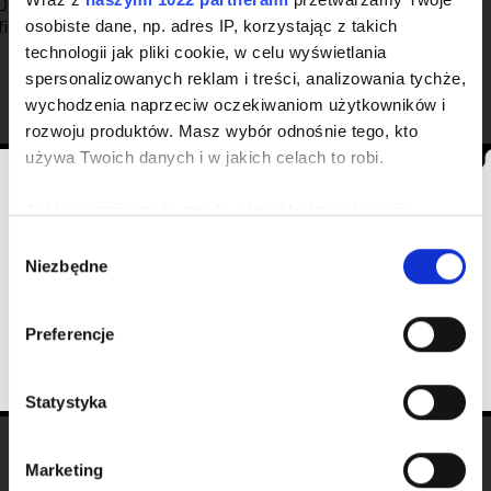
Dział
finansowy
osobiste dane, np. adres IP, korzystając z takich
wew.
technologii jak pliki cookie, w celu wyświetlania
29 , 51
spersonalizowanych reklam i treści, analizowania tychże,
wychodzenia naprzeciw oczekiwaniom użytkowników i
+48 56
rozwoju produktów. Masz wybór odnośnie tego, kto
46 54
888
używa Twoich danych i w jakich celach to robi.
Dział kadr
695 918 430
kadry@matuszewski.com.pl
wew 28
Informacja
Jeśli wyrazisz na to zgodę, chcielibyśmy również:
Gromadzić dane dotyczące Twojej lokalizacji
W
UWAGA !!!!
Niezbędne
geograficznej z dokładnością nawet do kilku metrów
y
Identyfikować Twoje urządzenie, aktywnie
b
Zużyte opony przyjmujemy wyłącznie po wcześniejszej
analizując charakteryzującego je zbiory danych
ó
awizacji mailowej. Zgłoszenia prosimy kierować na adres:
Preferencje
(fingerprinting, czyli wirtualny odcisk palca)
r
handel@matuszewski.com.pl
ODPOWIEMY TAK SZYBKO JAK BĘDZIE TO MOŻLIWE
z
Dowiedz się więcej odnośnie tego, jak Twoje osobiste
Napisz do nas
g
Statystyka
dane są przetwarzane oraz ustaw własne preferencje w
o
sekcji szczegółów
. W Deklaracji plików cookie możesz
d
zmienić lub wycofać swoją zgodę w dowolnej chwili.
Marketing
y