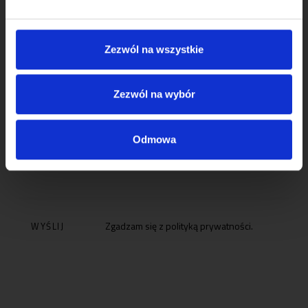
Wykorzystujemy pliki cookie do spersonalizowania treści
i reklam, aby oferować funkcje społecznościowe i
analizować ruch w naszej witrynie. Informacje o tym, jak
Zezwól na wszystkie
korzystasz z naszej witryny, udostępniamy partnerom
społecznościowym, reklamowym i analitycznym.
Partnerzy mogą połączyć te informacje z innymi danymi
Zezwól na wybór
otrzymanymi od Ciebie lub uzyskanymi podczas
korzystania z ich usług.
Odmowa
Zgadzam się z
polityką prywatności
.