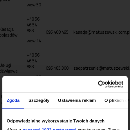
wew 50
+48 56
46 54
Kasacja
888
695 408 495
kasacja@matuszewski.com.p
pojazdów
wew 14
+48 56
46 54
Usługi
888
695 185 300
zaopatrzenie@matuszewski.
dźwigowe
wew 35
+48 56
Utylizacja
46 54
695 185 800
k.kicerman@matuszewski.com
Zgoda
Szczegóły
Ustawienia reklam
O plikach c
azbestu
888
wew 28
+48 56
Odpowiedzialne wykorzystanie Twoich danych
46 54
888
Wraz z
naszymi 1022 partnerami
przetwarzamy Twoje