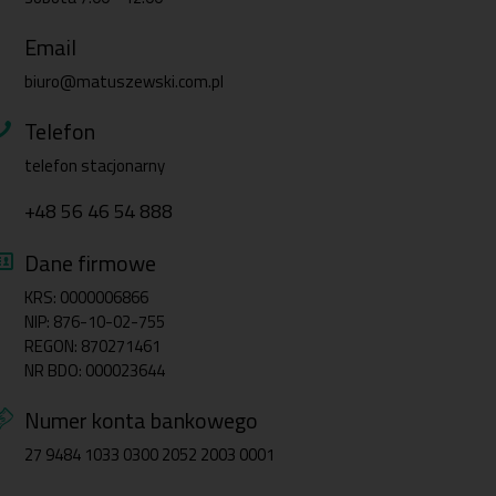
Email
biuro@matuszewski.com.pl
Telefon
telefon stacjonarny
+48 56 46 54 888
Dane firmowe
KRS: 0000006866
NIP: 876-10-02-755
REGON: 870271461
NR BDO: 000023644
Numer konta bankowego
27 9484 1033 0300 2052 2003 0001