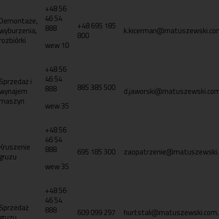
+48 56
46 54
Demontaże,
+48 695 185
888
wyburzenia,
k.kicerman@matuszewski.com
800
rozbiórki
wew 10
+48 56
46 54
Sprzedaż i
885 385 500
888
wynajem
d.jaworski@matuszewski.com
maszyn
wew 35
+48 56
46 54
Kruszenie
888
695 185 300
zaopatrzenie@matuszewski.
gruzu
wew 35
+48 56
46 54
Sprzedaż
888
609 099 297
hurtstali@matuszewski.com.
gruzu