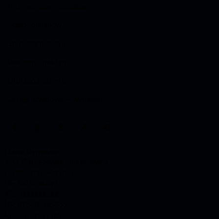
Rozdrabnianie odpadów
Odbiór odpadów
Sprzedaż maszyn
Wynajem maszyn
Utylizacja azbestu
Usługi dźwigowe – wynajem
Dane firmowe
T.K.J. Matuszewski Spółka Jawna
ul. Porucznika Krzycha 5
86-300 Grudziądz
KRS: 0000006866
NIP: 876-10-02-755
REGON: 870271461