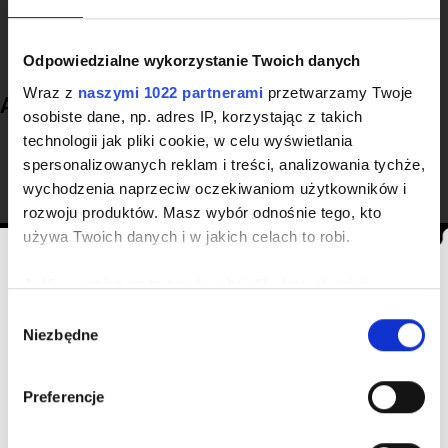
Matuszewski
, otrzymała obsługę na najwyższym poziomie.
Odpowiedzialne wykorzystanie Twoich danych
Wraz z
naszymi 1022 partnerami
przetwarzamy Twoje
Aktualny cennik
osobiste dane, np. adres IP, korzystając z takich
technologii jak pliki cookie, w celu wyświetlania
rodzaj złomu
cena [zł/t]
zanieczyszczenia
spersonalizowanych reklam i treści, analizowania tychże,
wychodzenia naprzeciw oczekiwaniom użytkowników i
Samochody powyżej 3,50 tony
od 800,00
10%
rozwoju produktów. Masz wybór odnośnie tego, kto
Samochody do 3,50 tony
od 450,00
0%
używa Twoich danych i w jakich celach to robi.
Autobusy
0,00
40%
Informacja
Jeśli wyrazisz na to zgodę, chcielibyśmy również:
Gromadzić dane dotyczące Twojej lokalizacji
W
UWAGA !!!!
Niezbędne
geograficznej z dokładnością nawet do kilku metrów
y
Identyfikować Twoje urządzenie, aktywnie
b
Zużyte opony przyjmujemy wyłącznie po wcześniejszej
analizując charakteryzującego je zbiory danych
ZAŚWIADCZENIA I DOKUMENTY WYMAGANE PRZY KASACJI
ó
awizacji mailowej. Zgłoszenia prosimy kierować na adres:
Preferencje
POJAZDÓW
(fingerprinting, czyli wirtualny odcisk palca)
r
handel@matuszewski.com.pl
Co potrzebujesz, żeby zezłomować
z
Dowiedz się więcej odnośnie tego, jak Twoje osobiste