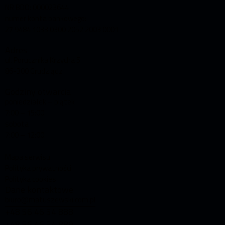
NR BDO: 000023644
numer konta bankowego:
27 9484 1033 0300 2052 2003 0001
Adres
ul. Porucznika Krzycha 5
86-300 Grudziądz
Godziny otwarcia
poniedziałek – piątek
7:00 – 15:00
sobota
7:00 – 12:00
Mapa serwisu
Polityka prywatności
Polityka cookies
Dane kontaktowe
biuro@matuszewski.com.pl
+48 56 46 54 888
+48 56 46 54 889