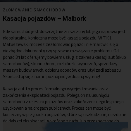
ZŁOMOWANIE SAMOCHODÓW
Kasacja pojazdów – Malbork
Gdy samochód jest doszczętnie zniszczony lub jego naprawa jest
nieopłacalna, konieczna może być
kasacja pojazdu
. W T.K.J.
Matuszewski możesz zezłomować pojazd i nie martwić się o
niezbędne dokumenty czy sprawne rozwiązanie problemu. Od
ponad 31 lat oferujemy bowiem usługi z zakresu kasacji aut (skup
samochodów), skupu złomu, rozbiórek i wyburzeń, sprzedaży
maszyn budowlanych, odbioru odpadów oraz utylizacji azbestu.
Skontaktuj się z nami i poznaj indywidualną wycenę!
Kasacja aut to proces formalnego wyrejestrowania oraz
zakończenia eksploatacji pojazdu. Polega on na usunięciu
samochodu z rejestru pojazdów oraz zakończeniu jego legalnego
użytkowania na drogach publicznych. Proces ten może być
konieczny w przypadku pojazdów, które są uszkodzone, niezdolne
do dalszej eksploatacji, wycofane z ruchu lub przeznaczone do
zezłomowania (sprzedane do skupu aut na złom).