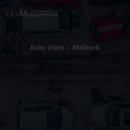
Auto złom – Malbork
AKTUALNY CENNIK
SPRZEDAŻ CZĘŚCI SAMOCHODOWYCH