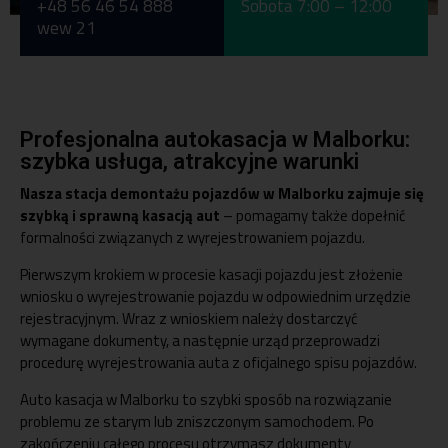
+48 56 46 54 888
Sobota 7:00 – 12:00
Pon-pt 7:00 -15:00
wew 21
+48 56 46 54 888
Profesjonalna autokasacja w Malborku:
szybka usługa, atrakcyjne warunki
Nasza stacja demontażu pojazdów w Malborku zajmuje się
szybką i sprawną kasacją aut
– pomagamy także dopełnić
formalności związanych z wyrejestrowaniem pojazdu.
Pierwszym krokiem w procesie kasacji pojazdu jest złożenie
wniosku o wyrejestrowanie pojazdu w odpowiednim urzędzie
rejestracyjnym. Wraz z wnioskiem należy dostarczyć
wymagane dokumenty, a następnie urząd przeprowadzi
procedurę wyrejestrowania auta z oficjalnego spisu pojazdów.
Auto kasacja w Malborku to szybki sposób na rozwiązanie
problemu ze starym lub zniszczonym samochodem. Po
zakończeniu całego procesu otrzymasz dokumenty