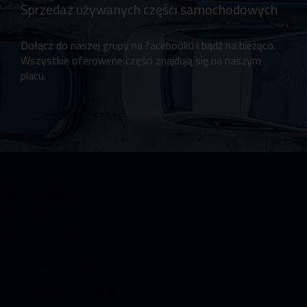
Sprzedaż używanych części samochodowych
Dołącz do naszej grupy na facebooku i bądź na bieżąco.
Wszystkie oferowene części znajdują się na naszym
placu.
ZOBACZ OFERTĘ
Nasza oferta
Skup złomu
Wyburzenia i rozbiórki
Kasacja pojazdów
Kruszenie i sprzedaż gruzu