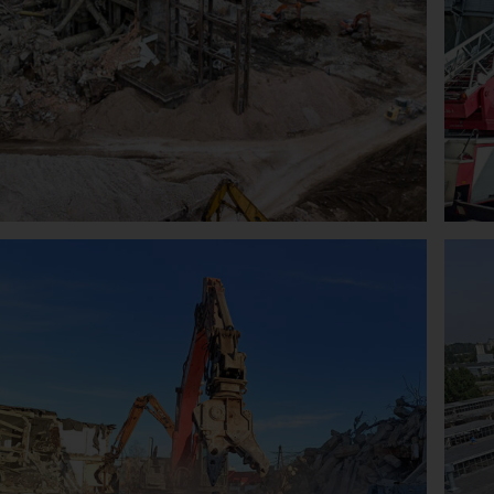
Rozbiórka Budynku
Magazynowego Wraz Z
Baterią Silosow
wyburzenia i rozbiórki