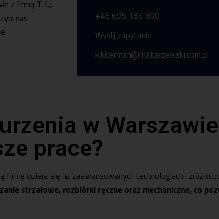
e z firmą T.K.J.
+48 695 185 800
zyni nas
ie
Wyślij zapytanie
k.kicerman@matuszewski.com.pl
Pon-pt 7:00 -15:
+48 56 46 54 88
burzenia w Warszawie
sze prace?
 firmę opiera się na zaawansowanych technologiach i zróżnic
rzanie strzałowe, rozbiórki ręczne oraz mechaniczne, co po