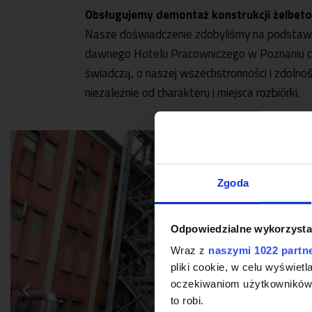
Obsługujemy demontaż konstrukcji żelbetow
Nasze doświadczenie zdobyliśmy na podstawi
dawnego Hotelu Pracowniczego w Poznaniu czy
świadczą, o naszej wszechstronności i zdolno
niezależnie od charakteru i miejsca rozbiórki.
Zgoda
Odpowiedzialne wykorzysta
Wraz z
naszymi 1022 partn
pliki cookie, w celu wyświet
oczekiwaniom użytkowników i
to robi.