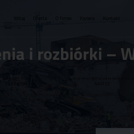
Witaj
Oferta
O firmie
Kariera
Kontakt
ia i rozbiórki –
695 185 800
k.kicerman@matuszewski.com.p
ZADZWOŃ
NAPISZ