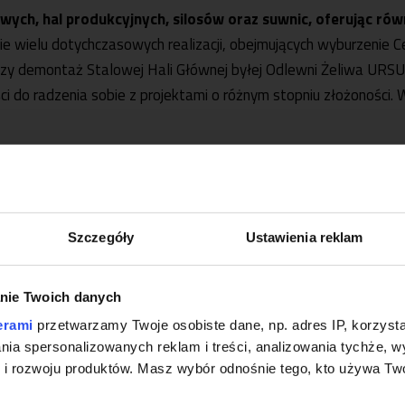
ych, hal produkcyjnych, silosów oraz suwnic, oferując ró
e wielu dotychczasowych realizacji, obejmujących wyburzenie
 demontaż Stalowej Hali Głównej byłej Odlewni Żeliwa URSUS w 
ści do radzenia sobie z projektami o różnym stopniu złożonośc
Profesjonal
Szczegóły
Ustawienia reklam
Warszawa i
nie Twoich danych
Informacja
erami
przetwarzamy Twoje osobiste dane, np. adres IP, korzystaj
lania spersonalizowanych reklam i treści, analizowania tychże,
Firma
T.K.J. Matuszewski
, zało
 rozwoju produktów. Masz wybór odnośnie tego, kto używa Twoi
rynku usług wyburzeniowych, po