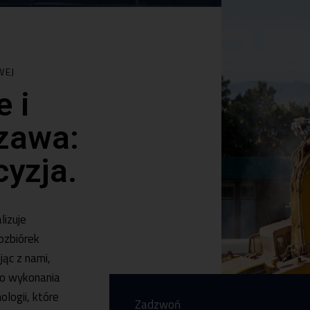
WEJ
 i
zawa:
cyzja.
lizuje
ozbiórek
ąc z nami,
go wykonania
logii, które
Zadzwoń