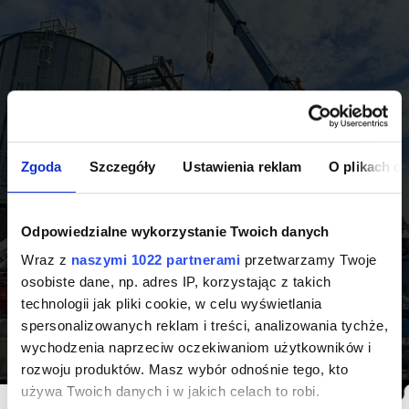
Zgoda
Szczegóły
Ustawienia reklam
O plikach c
Odpowiedzialne wykorzystanie Twoich danych
Wraz z
naszymi 1022 partnerami
przetwarzamy Twoje
osobiste dane, np. adres IP, korzystając z takich
Rozbiórka Budynku Magazynowego Wraz Z
technologii jak pliki cookie, w celu wyświetlania
Baterią Silosow
spersonalizowanych reklam i treści, analizowania tychże,
wychodzenia naprzeciw oczekiwaniom użytkowników i
wyburzenia i rozbiórki
rozwoju produktów. Masz wybór odnośnie tego, kto
używa Twoich danych i w jakich celach to robi.