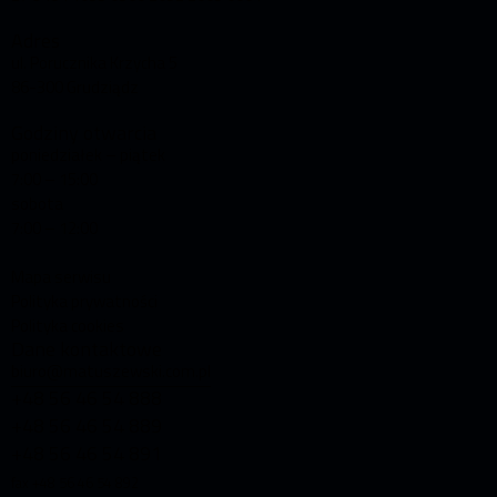
Adres
ul. Porucznika Krzycha 5
86-300 Grudziądz
Godziny otwarcia
poniedziałek – piątek
7:00 – 15:00
sobota
7:00 – 12:00
Mapa serwisu
Polityka prywatności
Polityka cookies
Dane kontaktowe
biuro@matuszewski.com.pl
+48 56 46 54 888
+48 56 46 54 889
+48 56 46 54 891
fax +48 56 46 54 892