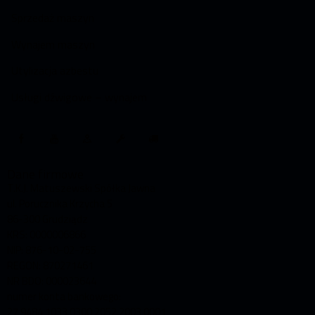
Sprzedaż maszyn
Wynajem maszyn
Utylizacja azbestu
Usługi dźwigowe – wynajem
Dane firmowe
T.K.J. Matuszewski Spółka Jawna
ul. Porucznika Krzycha 5
86-300 Grudziądz
KRS: 0000006866
NIP: 876-10-02-755
REGON: 870271461
NR BDO: 000023644
numer konta bankowego:
27 9484 1033 0300 2052 2003 0001