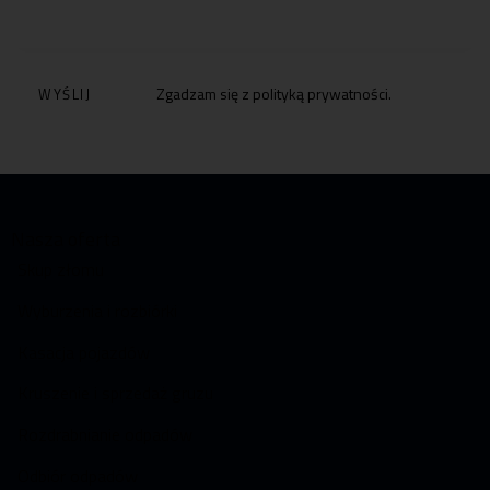
Zgadzam się z
polityką prywatności
.
Nasza oferta
Skup złomu
Wyburzenia i rozbiórki
Kasacja pojazdów
Kruszenie i sprzedaż gruzu
Rozdrabnianie odpadów
Odbiór odpadów