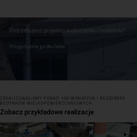
Potrzebujesz projektu wyburzenia / rozbiórki?
Przygotujemy go dla Ciebie.
DOWIEDZ SIĘ WIĘCEJ
ZREALIZOWALIŚMY PONAD 100 WYBURZEŃ I ROZBIÓREK
BUDYNKÓW WIELKOPOWIERZCHNIOWYCH.
Zobacz przykładowe realizacje