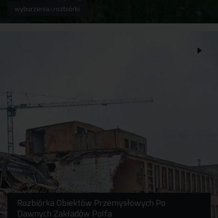
wyburzenia i rozbiórki
Rozbiórka Obiektów Przemysłowych Po
Dawnych Zakładów Polfa