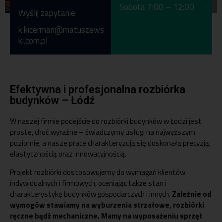
Sobota 7:00 – 12:00
Wyślij zapytanie
Pon-pt 7:00 -15:00
+48 56 46 54 888
k.kicerman@matuszews
ki.com.pl
Efektywna i profesjonalna rozbiórka
budynków – Łódź
W naszej firmie podejście do
rozbiórki budynków
w Łodzi jest
proste, choć wyraźne – świadczymy usługi na najwyższym
poziomie, a nasze prace charakteryzują się doskonałą precyzją,
elastycznością oraz innowacyjnością.
Projekt rozbiórki dostosowujemy do wymagań klientów
indywidualnych i firmowych, oceniając także stan i
charakterystykę budynków gospodarczych i innych.
Zależnie od
wymogów stawiamy na wyburzenia strzałowe, rozbiórki
ręczne bądź mechaniczne. Mamy na wyposażeniu sprzęt