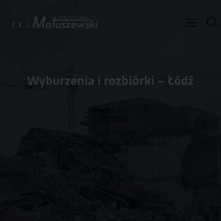
Wyburzenia i rozbiórki – Łódź
695 185 800
ZADZWOŃ
k.kicerman@matuszewski.com.pl
NAPISZ