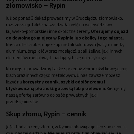
złomowisko – Rypin
Już od ponad 3 dekad prowadzimy w Grudziądzu złomowisko,
rozszerzając także naszą działalność na województwo
kujawsko-pomorskie i inne okoliczne tereny.
Oferujemy dojazd
do dowolnego miejsca w Rypinie lub okolicy tego miasta.
Nasza oferta obejmuje skup metali kolorowych (w tym miedź,
aluminium, brąz, ołów oraz mosiądz), stali, żeliwa, jak i innych
elementów metalowych nadających się do recyklingu.
Na miejscu prowadzimy także sprzedaż złomu użytkowego, rur,
blach oraz innych części metalowych. U nas zawsze możesz
liczyć na
korzystny cennik, szybki odbiór złomu i
błyskawiczną płatność gotówką lub przelewem
. Kierujemy
naszą ofertę zarówno do osób prywatnych, jak i
przedsiębiorstw.
Skup złomu, Rypin – cennik
Jeśli chodzi o ceny złomu, w Rypinie obowiązuje ten sam cennik,
co w naszej siedzibie.
Nie musisz przy tym obawiać się, że