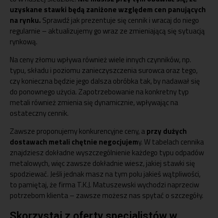
uzyskane stawki będą zaniżone względem cen panujących
na rynku.
Sprawdź jak prezentuje się cennik i wracaj do niego
regularnie – aktualizujemy go wraz ze zmieniającą się sytuacją
rynkową.
Na ceny złomu wpływa również wiele innych czynników, np.
typu, składu i poziomu zanieczyszczenia surowca oraz tego,
czy konieczna będzie jego dalsza obróbka tak, by nadawał się
do ponownego użycia. Zapotrzebowanie na konkretny typ
metali również zmienia się dynamicznie, wpływając na
ostateczny cennik.
Zawsze proponujemy konkurencyjne ceny, a
przy dużych
dostawach metali chętnie negocjujem
y. W tabelach cennika
znajdziesz dokładne wyszczególnienie każdego typu odpadów
metalowych, więc zawsze dokładnie wiesz, jakiej stawki się
spodziewać. Jeśli jednak masz na tym polu jakieś wątpliwości,
to pamiętaj, że firma
T.K.J. Matuszewski
wychodzi naprzeciw
potrzebom klienta – zawsze możesz nas spytać o szczegóły.
Skorzystaj z oferty specjalistów w