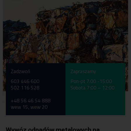
Zadzwoń
Zapraszamy
603 446 600
Pon-pt 7:00 -15:00
502 116 528
Sobota 7:00 – 12:00
Pon-pt 7:00 -15:00
+48 56 46 54 888
+48 56 46 54 888
wew 15, wew 20
Wywóz odpadów metalowych na