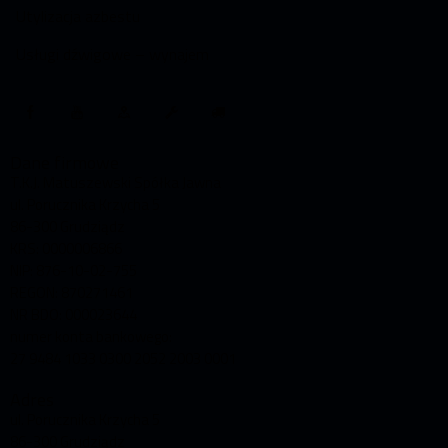
Utylizacja azbestu
Usługi dźwigowe – wynajem
Dane firmowe
T.K.J. Matuszewski Spółka Jawna
ul. Porucznika Krzycha 5
86-300 Grudziądz
KRS: 0000006866
NIP: 876-10-02-755
REGON: 870271461
NR BDO: 000023644
numer konta bankowego:
27 9484 1033 0300 2052 2003 0001
Adres
ul. Porucznika Krzycha 5
86-300 Grudziądz