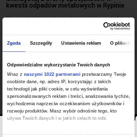
kwestii odpadów metalowych w Rypinie
Chcesz pozbyć się niepotrzebnych elementów samochodowych
lub na Twoim podwórku zalega niepotrzebny złom? Rypin to
jedno z wielu miast, do których docieramy i odbieramy z nich
odpady metalowe.
Dysponujemy bogatą wiedzą i
Zgoda
Szczegóły
Ustawienia reklam
O plikach c
doświadczeniem, dzięki którym cały proces będzie
błyskawiczny, od przyjazdu na miejsce, po wypłacenie
pieniędzy.
Odpowiedzialne wykorzystanie Twoich danych
Do naszej oferty należy także kasacja pojazdów, rozdrabnianie
Wraz z
naszymi 1022 partnerami
przetwarzamy Twoje
odpadów, wynajem i sprzedaż maszyn oraz wyburzanie i
osobiste dane, np. adres IP, korzystając z takich
rozbiórka budynków – w tym ostatnim wypadku także ze
technologii jak pliki cookie, w celu wyświetlania
skupem powstałych odpadów metalowych.
Zapraszamy do
kontaktu drogą telefoniczną lub mailową, a na pewno uda
spersonalizowanych reklam i treści, analizowania tychże,
nam się zorganizować transport złomu prosto spod
wychodzenia naprzeciw oczekiwaniom użytkowników i
Twojej posesji!
rozwoju produktów. Masz wybór odnośnie tego, kto
używa Twoich danych i w jakich celach to robi.
Aktualny cennik złomu
Informacja
Jeśli wyrazisz na to zgodę, chcielibyśmy również: