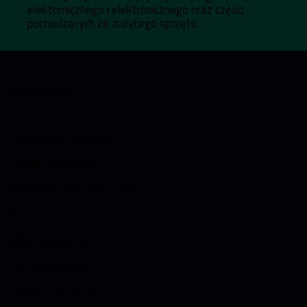
elektornicznego i elektronicznego oraz części
pochodzących ze zużytego sprzętu.
Nasza oferta
Skup złomu
Wyburzenia i rozbiórki
Kasacja pojazdów
Kruszenie i sprzedaż gruzu
Rozdrabnianie odpadów
Odbiór odpadów
Sprzedaż maszyn
Wynajem maszyn