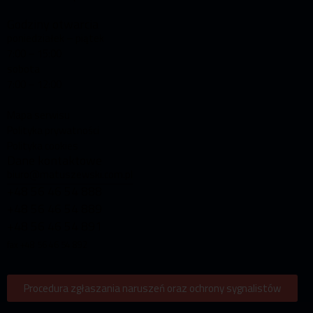
Godziny otwarcia
poniedziałek – piątek
7:00 – 15:00
sobota
7:00 – 12:00
Mapa serwisu
Polityka prywatności
Polityka cookies
Dane kontaktowe
biuro@matuszewski.com.pl
+48 56 46 54 888
+48 56 46 54 889
+48 56 46 54 891
fax +48 56 46 54 892
Procedura zgłaszania naruszeń oraz ochrony sygnalistów