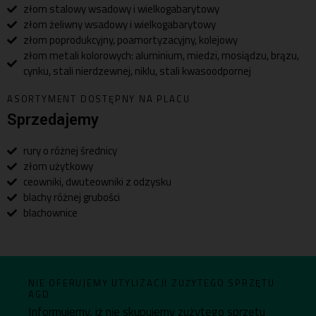
złom stalowy wsadowy i wielkogabarytowy
złom żeliwny wsadowy i wielkogabarytowy
złom poprodukcyjny, poamortyzacyjny, kolejowy
złom metali kolorowych: aluminium, miedzi, mosiądzu, brązu,
cynku, stali nierdzewnej, niklu, stali kwasoodpornej
ASORTYMENT DOSTĘPNY NA PLACU
Sprzedajemy
rury o różnej średnicy
złom użytkowy
ceowniki, dwuteowniki z odzysku
blachy różnej grubości
blachownice
NIE OFERUJEMY UTYLIZACJI ZUŻYTEGO SPRZĘTU
AGD
Informujemy, iż nie skupujemy zużytego sprzętu