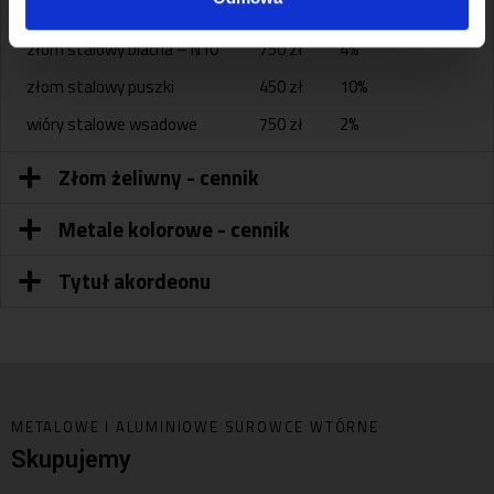
złom stalowy – piece
870 zł
4%
złom stalowy blacha – N10
750 zł
4%
złom stalowy puszki
450 zł
10%
wióry stalowe wsadowe
750 zł
2%
Złom żeliwny - cennik
Metale kolorowe - cennik
Tytuł akordeonu
METALOWE I ALUMINIOWE SUROWCE WTÓRNE
Skupujemy