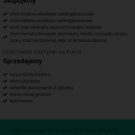
Skupujemy
złom stalowy wsadowy i wielkogabarytowy
złom żeliwny wsadowy i wielkogabarytowy
złom poprodukcyjny, poamortyzacyjny, kolejowy
złom metali kolorowych: aluminium, miedzi, mosiądzu, brązu,
cynku, stali nierdzewnej, niklu, stali kwasoodpornej
ASORTYMENT DOSTĘPNY NA PLACU
Sprzedajemy
rury o różnej średnicy
złom użytkowy
ceowniki, dwuteowniki z odzysku
blachy różnej grubości
blachownice
NIE OFERUJEMY UTYLIZACJI ZUŻYTEGO SPRZĘTU