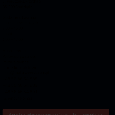
ul. Porucznika Krzycha 5
86-300 Grudziądz
Godziny otwarcia
poniedziałek – piątek
7:00 – 15:00
sobota
7:00 – 12:00
Mapa serwisu
Polityka prywatności
Polityka cookies
Dane kontaktowe
biuro@matuszewski.com.pl
+48 56 46 54 888
+48 56 46 54 889
+48 56 46 54 891
fax +48 56 46 54 892
Procedura zgłaszania naruszeń oraz ochrony sygnalistów