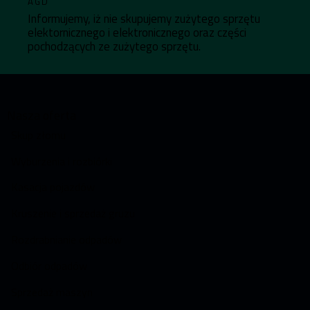
AGD
Informujemy, iż nie skupujemy zużytego sprzętu
elektornicznego i elektronicznego oraz części
pochodzących ze zużytego sprzętu.
Nasza oferta
Skup złomu
Wyburzenia i rozbiórki
Kasacja pojazdów
Kruszenie i sprzedaż gruzu
Rozdrabnianie odpadów
Odbiór odpadów
Sprzedaż maszyn