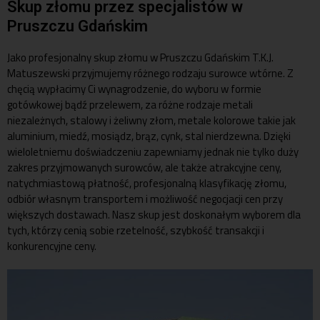
Skup złomu przez specjalistów w
Pruszczu Gdańskim
Jako profesjonalny
skup złomu
w Pruszczu Gdańskim T.K.J.
Matuszewski przyjmujemy różnego rodzaju surowce wtórne. Z
chęcią wypłacimy Ci wynagrodzenie, do wyboru w formie
gotówkowej bądź przelewem, za różne rodzaje metali
niezależnych, stalowy i żeliwny złom, metale kolorowe takie jak
aluminium, miedź, mosiądz, brąz, cynk, stal nierdzewna. Dzięki
wieloletniemu doświadczeniu zapewniamy jednak nie tylko duży
zakres przyjmowanych surowców, ale także atrakcyjne ceny,
natychmiastową płatność, profesjonalną klasyfikację złomu,
odbiór własnym transportem i możliwość negocjacji cen przy
większych dostawach. Nasz skup jest doskonałym wyborem dla
tych, którzy cenią sobie rzetelność, szybkość transakcji i
konkurencyjne ceny.