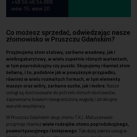
+48 56 46 54 888
+48 56 46 54 888
wew 15, wew 20
Co możesz sprzedać, odwiedzając nasze
złomowisko w Pruszczu Gdańskim?
Przyjmujemy złom stalowy, zarówno wsadowy, jak i
wielkogabarytowy, w wielu zupełnie różnych wariantach,
w tym poprodukcyjny czy puszki. Skupujemy również złom
żeliwny, i to, podobnie jak w powyższym przypadku,
również w wielu rozmaitych formach, w tym elementy
maszyn oraz wióry, zarówno suche, jak i mokre
. Nasze
usługi są dostosowane do potrzeb różnych dostawców,
zapewniamy bowiem nieograniczoną wygodę i atrakcyjne
warunki współpracy.
W Pruszczu Gdańskim skup złomu
T.K.J . Matuszewski
przyjmuje również
wiele rodzajów złomu poprodukcyjnego,
poamortyzacyjnego i kolejowego
. Tak duży zakres usług w