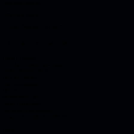
Wynajem maszyn
Utylizacja azbestu
Usługi dźwigowe – wynajem
Dane firmowe
T.K.J. Matuszewski Spółka Jawna
ul. Porucznika Krzycha 5
86-300 Grudziądz
KRS: 0000006866
NIP: 876-10-02-755
REGON: 870271461
NR BDO: 000023644
numer konta bankowego:
27 9484 1033 0300 2052 2003 0001
Adres