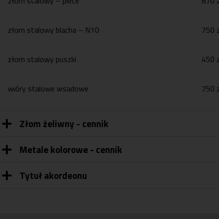
złom stalowy – piece
870 z
złom stalowy blacha – N10
750 z
złom stalowy puszki
450 z
wióry stalowe wsadowe
750 z
Złom żeliwny - cennik
Metale kolorowe - cennik
Tytuł akordeonu