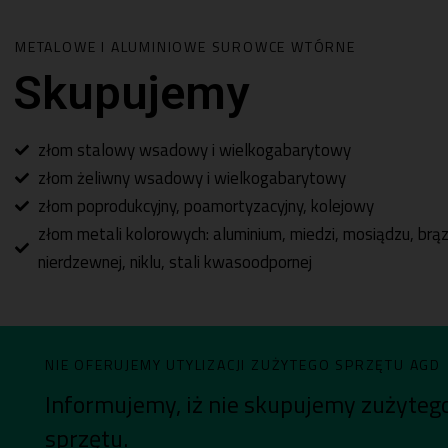
METALOWE I ALUMINIOWE SUROWCE WTÓRNE
Skupujemy
złom stalowy wsadowy i wielkogabarytowy
złom żeliwny wsadowy i wielkogabarytowy
złom poprodukcyjny, poamortyzacyjny, kolejowy
złom metali kolorowych: aluminium, miedzi, mosiądzu, brązu
nierdzewnej, niklu, stali kwasoodpornej
NIE OFERUJEMY UTYLIZACJI ZUŻYTEGO SPRZĘTU AGD
Informujemy, iż nie skupujemy zużytego
sprzętu.