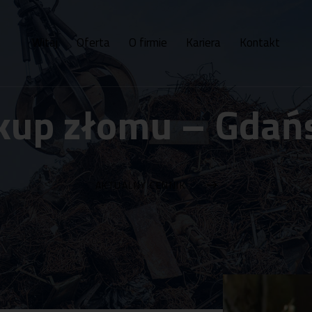
Witaj
Oferta
O firmie
Kariera
Kontakt
kup złomu – Gdań
AKTUALNY CENNIK