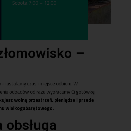
Sobota 7:00 – 12:00
00
8
złomowisko –
i i ustalamy czas i miejsce odbioru. W
ażeniu odpadów od razu wypłacamy Ci gotówkę
kujesz wolną przestrzeń, pieniądze i przede
łomu wielkogabarytowego.
a obsługa