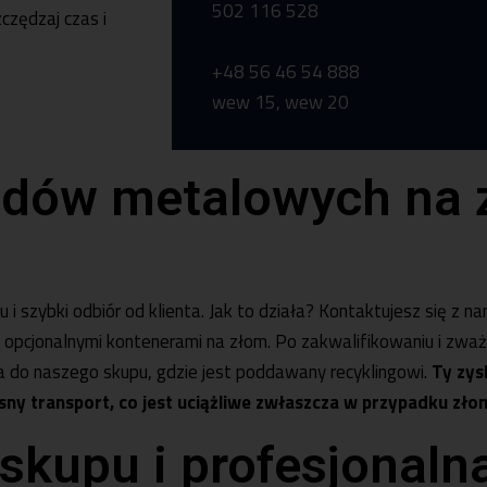
502 116 528
czędzaj czas i
+48 56 46 54 888
wew 15, wew 20
Pon-pt 7:00 -15:
+48 56 46 54 88
adów metalowych na 
szybki odbiór od klienta. Jak to działa? Kontaktujesz się z nam
 opcjonalnymi kontenerami na złom. Po zakwalifikowaniu i zw
a do naszego skupu, gdzie jest poddawany recyklingowi.
Ty zys
asny transport, co jest uciążliwe zwłaszcza w przypadku z
 skupu i profesjonaln