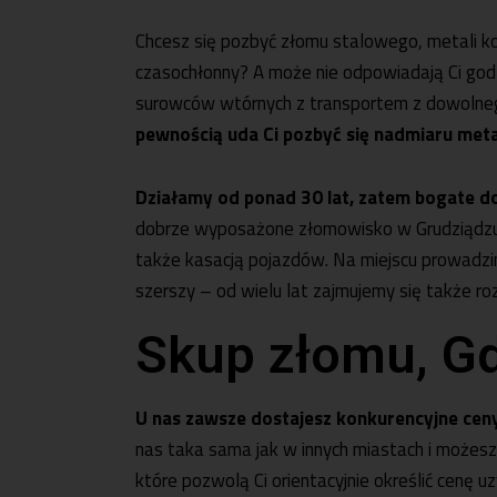
Chcesz się pozbyć złomu stalowego, metali kol
czasochłonny? A może nie odpowiadają Ci god
surowców wtórnych z transportem z dowolne
pewnością uda Ci pozbyć się nadmiaru me
Działamy od ponad 30 lat, zatem bogate d
dobrze wyposażone złomowisko w Grudziądzu
także kasacją pojazdów. Na miejscu prowadzi
szerszy – od wielu lat zajmujemy się także r
Skup złomu, G
U nas zawsze dostajesz konkurencyjne cen
nas taka sama jak w innych miastach i możesz 
które pozwolą Ci orientacyjnie określić cenę 