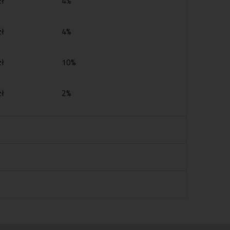
ł
4%
ł
4%
ł
10%
ł
2%