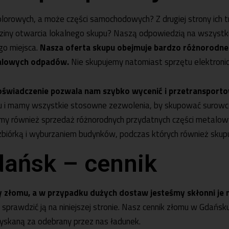
orowych, a może części samochodowych? Z drugiej strony ich tra
ziny otwarcia lokalnego skupu? Naszą odpowiedzią na wszystk
go miejsca.
Nasza oferta skupu obejmuje bardzo różnorodne
talowych odpadów.
Nie skupujemy natomiast sprzętu elektroni
oświadczenie pozwala nam szybko wycenić i przetransport
 i mamy wszystkie stosowne zezwolenia, by skupować surowce
my również sprzedaż różnorodnych przydatnych części metalowyc
ozbiórką i wyburzaniem budynków, podczas których również sku
dańsk – cennik
y złomu, a w przypadku dużych dostaw jesteśmy skłonni je
sprawdzić ją na niniejszej stronie. Nasz cennik złomu w Gdańsk
uzyskaną za odebrany przez nas ładunek.