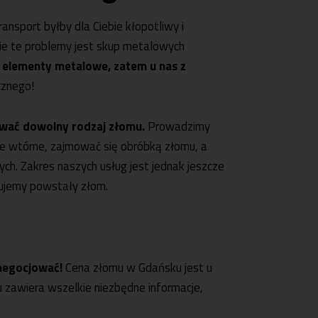
nsport byłby dla Ciebie kłopotliwy i
ie te problemy jest skup metalowych
 elementy metalowe, zatem u nas z
cznego!
ować dowolny rodzaj złomu.
Prowadzimy
 wtórne, zajmować się obróbką złomu, a
h. Zakres naszych usług jest jednak jeszcze
pujemy powstały złom.
 negocjować!
Cena złomu w Gdańsku jest u
u zawiera wszelkie niezbędne informacje,