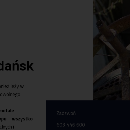
J
dańsk
wnież leży w
 dowolnego
metale
Zadzwoń
ypu – wszystko
603 446 600
lnych i