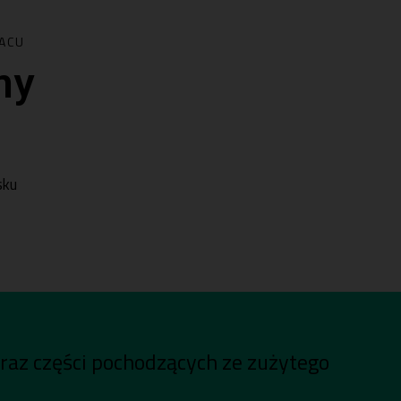
ACU
my
sku
oraz części pochodzących ze zużytego