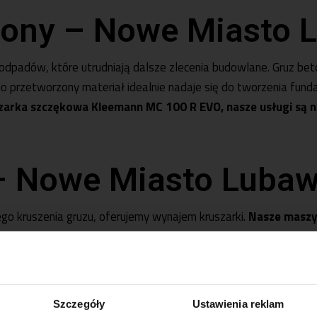
zony – Nowe Miasto 
odpadów, które utrudniają dalsze zlecenia budowlane. Gruz bet
 przetworzony materiał idealnie nadaje się do tworzenia fu
arka szczękowa Kleemann MC 100 R EVO, nasze usługi są nie 
– Nowe Miasto Lubaw
ego kruszenia gruzu, oferujemy
wynajem kruszarki
.
Nasze maszy
óżnych warunkach terenowych.
Usługę wynajmu dostosowujem
możliwość wynajmu z operatorem, co dodatkowo usprawnia proces.
Szczegóły
Ustawienia reklam