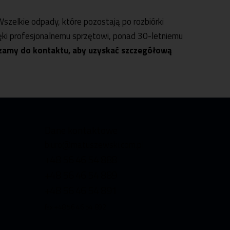
szelkie odpady, które pozostają po rozbiórki
ęki profesjonalnemu sprzętowi, ponad 30-letniemu
zamy do kontaktu, aby uzyskać szczegółową
Dane kontaktowe
biuro@matuszewski.com.pl
+48 56 46 54 888
+48 56 46 54 889
+48 56 46 54 891
fax +48 56 46 54 892