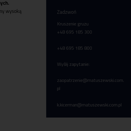
ych.
emy wysoką
Zadzwoń
Kruszenie gruzu
+48 695 185 300
+48 695 185 800
Pon-pt 7:00 -15:
Wyślij zapytanie:
+48 56 46 54 88
zaopatrzenie@matuszewski.com.
pl
k.kicerman@matuszewski.com.pl