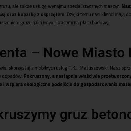
gruzu
, ale także usługę wynajmu specjalistycznych maszyn.
Nas
ową
oraz
koparkę z osprzętem
.
Dzięki temu nasi klienci mają d
zeniem gruzu, jak i innymi pracami na placu budowy.
lienta – Nowe Miasto
wie, skorzystaj z mobilnych usług T.K.J. Matuszewski. Nasz spr
ie odpadów.
Pokruszony, a następnie właściwie
przetworzony
e i wspiera ekologiczne podejście do gospodarowania mater
 kruszymy gruz beto