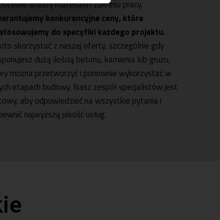
dstawie analizy materiału i zakresu pracy.
arantujemy konkurencyjne ceny, które
stosowujemy do specyfiki każdego projektu.
rto skorzystać z naszej oferty, szczególnie gdy
sponujesz dużą ilością betonu, kamienia lub gruzu,
óry można przetworzyć i ponownie wykorzystać w
nych etapach budowy. Nasz zespół specjalistów jest
towy, aby odpowiedzieć na wszystkie pytania i
pewnić najwyższą jakość usług.
ie