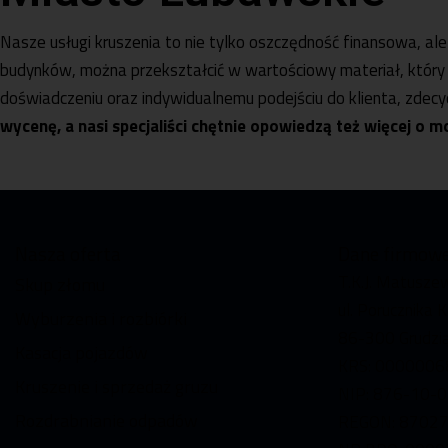
Nasze usługi kruszenia to nie tylko oszczędność finansowa, al
budynków, można przekształcić w wartościowy materiał, który
doświadczeniu oraz indywidualnemu podejściu do klienta, zdec
wycenę, a nasi specjaliści chętnie opowiedzą też więcej o 
Nasza oferta
Dane firmow
T.K.J. Matusze
Skup złomu
ul. Porucznika 
Wyburzenia i rozbiórki
86-300 Grudzi
Kasacja pojazdów
KRS: 0000006
Kruszenie i sprzedaż gruzu
NIP: 876-10-
Rozdrabnianie odpadów
REGON: 8702