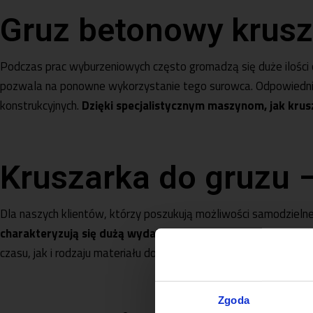
Gruz betonowy krus
Podczas prac wyburzeniowych często gromadzą się duże ilości 
pozwala na ponowne wykorzystanie tego surowca. Odpowiednio
konstrukcyjnych.
Dzięki specjalistycznym maszynom, jak krusz
Kruszarka do gruzu 
Dla naszych klientów, którzy poszukują możliwości samodzieln
charakteryzują się dużą wydajnością i mogą pracować w r
czasu, jak i rodzaju materiału do kruszenia. Istnieje również 
Zgoda