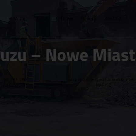
Witaj
Oferta
O firmie
Kariera
Kontakt
ruzu – Nowe Mias
695 185 300
zaopatrzenie@matuszewski.com.
ZADZWOŃ
NAPISZ