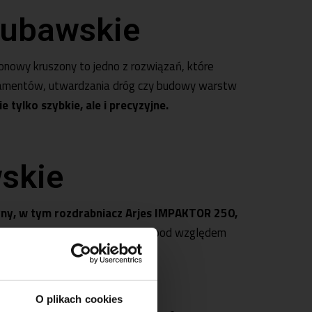
Lubawskie
onowy kruszony to jedno z rozwiązań, które
ndamentów, utwardzania dróg czy budowy warstw
tylko szybkie, ale i precyzyjne.
skie
ny, w tym rozdrabniacz
Arjes
IMPAKTOR 250,
y do potrzeb klienta, zarówno pod względem
O plikach cookies