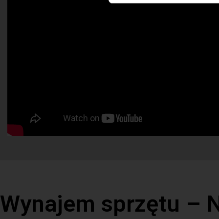
y
Wynajem sprzętu – 