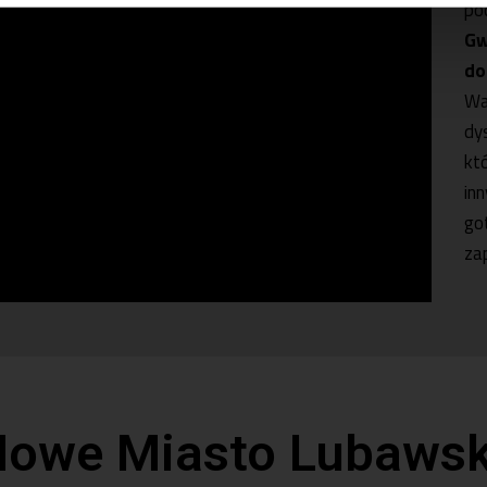
po
Gw
do
Wa
dy
kt
in
go
za
Nowe Miasto Lubawsk