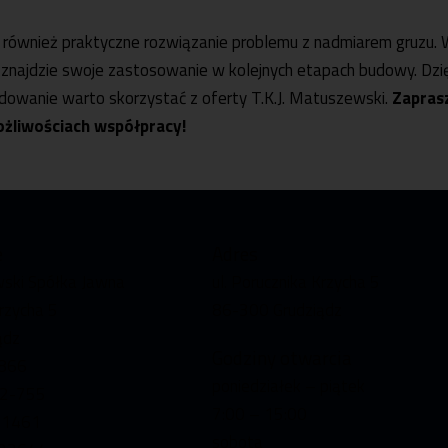
e również praktyczne rozwiązanie problemu z nadmiarem gruzu. W
 znajdzie swoje zastosowanie w kolejnych etapach budowy. Dzi
ydowanie warto skorzystać z oferty T.K.J. Matuszewski.
Zapras
możliwościach współpracy!
e
Adres
wski Spółka Jawna
ul. Porucznika Krzycha 5
Krzycha 5
86-300 Grudziądz
ądz
Godziny otwarcia
866
poniedziałek – piątek
02-755
7:00 – 15:00
71461
sobota