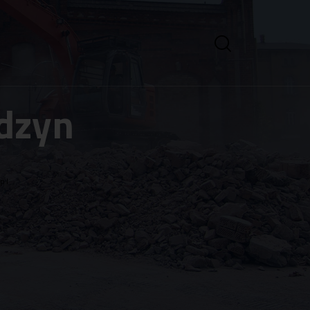
idzyn
pl