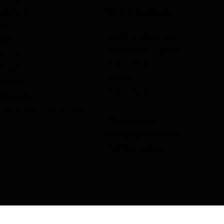
Krzycha 5
86-300 Grudziądz
ądz
Godziny otwarcia
866
poniedziałek – piątek
02-755
7:00 – 15:00
71461
sobota
023644
7:00 – 12:00
ankowego:
 0300 2052 2003 0001
Mapa serwisu
Polityka prywatności
Polityka cookies