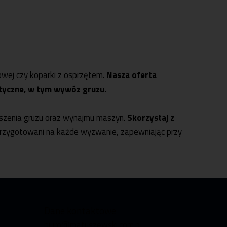
n
owej
czy
koparki z osprzętem
.
Nasza oferta
styczne, w tym wywóz gruzu.
ruszenia gruzu oraz wynajmu maszyn.
Skorzystaj z
rzygotowani na każde wyzwanie, zapewniając przy
Dane kontaktowe
biuro@matuszewski.com.pl