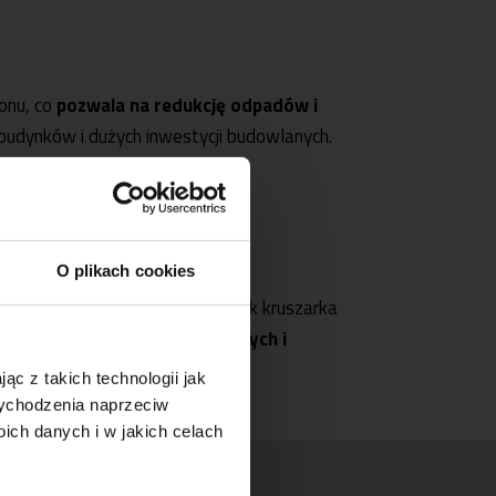
onu, co
pozwala na redukcję odpadów i
udynków i dużych inwestycji budowlanych.
O plikach cookies
budowy. Nasze maszyny, takie jak kruszarka
 firm poszukujących elastycznych i
ąc z takich technologii jak
 wychodzenia naprzeciw
ch danych i w jakich celach