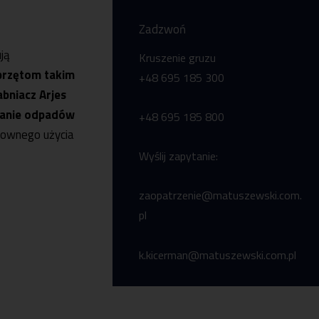
Zadzwoń
ją
Kruszenie gruzu
sprzętom takim
+48 695 185 300
abniacz
Arjes
zanie odpadów
+48 695 185 800
nownego użycia
Pon-pt 7:00 -15:
Wyślij zapytanie:
+48 56 46 54 88
zaopatrzenie@matuszewski.com.
pl
k.kicerman@matuszewski.com.pl