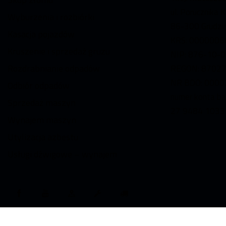
ul. Porucznika 
Wyburzenia i rozbiórki
86-300 Grudzi
Kasacja pojazdów
KRS: 0000006
Kruszenie i sprzedaż gruzu
NIP: 876-10-
Rozdrabnianie odpadów
REGON: 8702
NR BDO: 000
Odbiór odpadów
numer konta b
Sprzedaż maszyn
27 9484 1033
Wynajem maszyn
Utylizacja azbestu
Usługi dźwigowe – wynajem