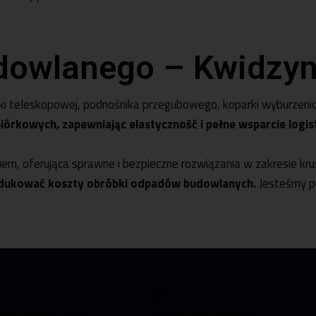
dowlanego – Kwidzy
ki teleskopowej
,
podnośnika przegubowego
,
koparki wyburzeni
iórkowych, zapewniając elastyczność i pełne wsparcie logi
niem, oferująca sprawne i bezpieczne rozwiązania w zakresie k
redukować koszty obróbki odpadów budowlanych.
Jesteśmy p
e
Adres
wski Spółka Jawna
ul. Porucznika Krzycha 5