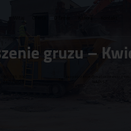
Witaj
Oferta
O firmie
Kariera
Kontakt
zenie gruzu – Kw
695 185 300
zaopatrzenie@matuszewski.com.
ZADZWOŃ
NAPISZ