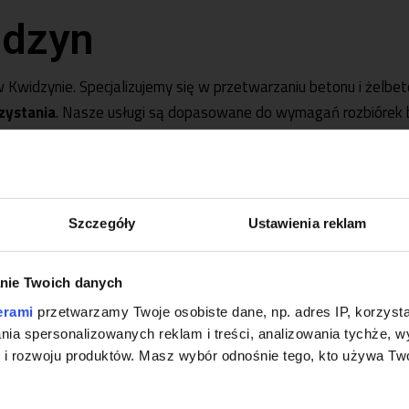
idzyn
widzynie. Specjalizujemy się w przetwarzaniu betonu i żelbet
zystania
. Nasze usługi są dopasowane do wymagań rozbiórek b
– Kwidzyn
Szczegóły
Ustawienia reklam
iwia klientom samodzielne przetwarzanie materiałów na placu 
wo pracy.
Wynajem kruszarki
jest idealnym rozwiązaniem dla
nie Twoich danych
Informacja
erami
przetwarzamy Twoje osobiste dane, np. adres IP, korzystaj
lania spersonalizowanych reklam i treści, analizowania tychże,
 rozwoju produktów. Masz wybór odnośnie tego, kto używa Twoi
UWAGA !!!!