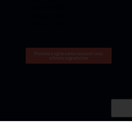
+48 56 46 54 888
+48 56 46 54 889
+48 56 46 54 891
fax +48 56 46 54 892
Procedura zgłaszania naruszeń oraz
ochrony sygnalistów