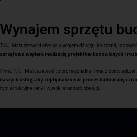
Wynajem sprzętu bu
T.K.J. Matuszewski oferuje
wynajem dźwigu
,
kruszarki
,
ładowar
sprzętowa wspiera realizację projektów budowlanych i rozb
Firma T.K.J. Matuszewski to profesjonalna firma z doświadcze
naszych usług, aby zoptymalizować proces budowlany i z
tym atrakcyjne ceny i wysoki standard obsługi.
Nasza oferta
Dane firmow
T.K.J. Matusze
Skup złomu