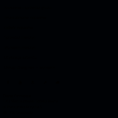
Kruszenie i sprzedaż gruzu
Rozdrabnianie odpadów
Odbiór odpadów
Sprzedaż maszyn
Wynajem maszyn
Utylizacja azbestu
Usługi dźwigowe – wynajem
Dane firmowe
T.K.J. Matuszewski Spółka Jawna
ul. Porucznika Krzycha 5
86-300 Grudziądz