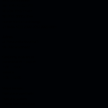
KRS: 0000006866
NIP: 876-10-02-755
REGON: 870271461
NR BDO: 000023644
numer konta bankowego:
27 9484 1033 0300 2052 2003 0001
Adres
ul. Porucznika Krzycha 5
86-300 Grudziądz
Godziny otwarcia
poniedziałek – piątek
7:00 – 15:00
sobota
7:00 – 12:00
Mapa serwisu
Polityka prywatności
Polityka cookies
Dane kontaktowe