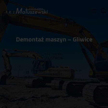
Demontaż maszyn – Gliwice
695 185 300
ZADZWOŃ
zaopatrzenie@matuszewski.com.pl
NAPISZ