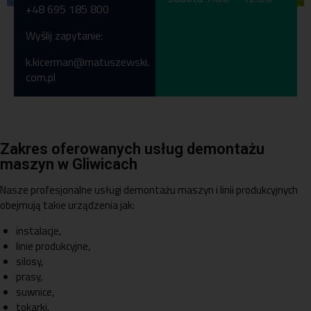
+48 695 185 800
Pon-pt 7:00 -15:00
+48 56 46 54 888
Wyślij zapytanie:
k.kicerman@matuszewski.
com.pl
Zakres oferowanych usług demontażu
maszyn w Gliwicach
Nasze profesjonalne usługi demontażu maszyn i linii produkcyjnych
obejmują takie urządzenia jak:
instalacje,
linie produkcyjne,
silosy,
prasy,
suwnice,
tokarki,