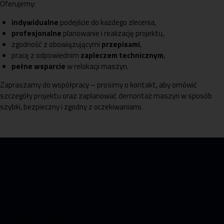
Oferujemy:
indywidualne
podejście do każdego zlecenia,
profesjonalne
planowanie i realizację projektu,
zgodność z obowiązującymi
przepisami
,
pracę z odpowiednim
zapleczem technicznym
,
pełne wsparcie
w relokacji maszyn.
Zapraszamy do współpracy – prosimy o kontakt, aby omówić
szczegóły projektu oraz zaplanować demontaż maszyn w sposób
szybki, bezpieczny i zgodny z oczekiwaniami.
Nasza oferta
Skup złomu
Wyburzenia i rozbiórki
Kasacja pojazdów