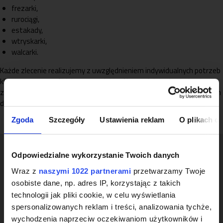
frezarki,
rurociągi,
estakady,
wtryskarki,
walcarki.
Każde zlecenie realizujemy z uwzględnieniem indywidualnych potrzeb
klienta oraz specyfiki danego projektu. Nasze działania obejmują
zarówno demontaż urządzeń przemysłowych, jak i przygotowanie ich
do transportu, relokacji oraz ponownego montażu w nowej lokalizacji.
Zgoda
Szczegóły
Ustawienia reklam
O plikach c
Odpowiedzialne wykorzystanie Twoich danych
Profesjonalny proces demontażu
Wraz z
naszymi 1022 partnerami
przetwarzamy Twoje
maszyn przemysłowych
osobiste dane, np. adres IP, korzystając z takich
Demontaż maszyn przemysłowych to skomplikowany proces,
technologii jak pliki cookie, w celu wyświetlania
który wymaga precyzyjnego podejścia, odpowiednich narzędzi i
spersonalizowanych reklam i treści, analizowania tychże,
doświadczenia.
Nasza firma doskonale rozumie specyfikę
wychodzenia naprzeciw oczekiwaniom użytkowników i