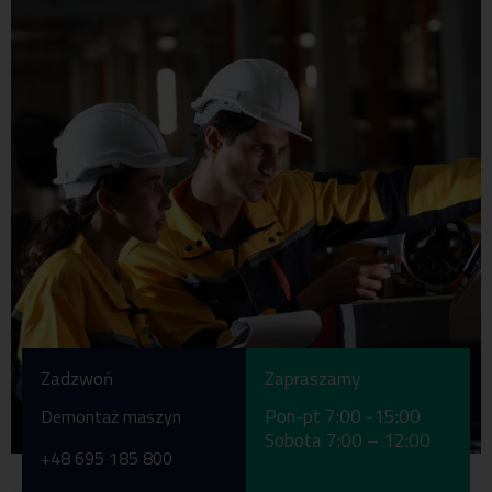
Zadzwoń
Zapraszamy
Pon-pt 7:00 -15:00
Demontaż maszyn
Sobota 7:00 – 12:00
+48 695 185 800
Pon-pt 7:00 -15:00
+48 56 46 54 888