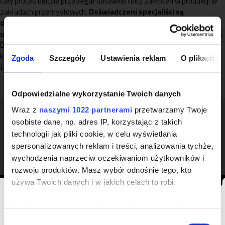
cały proces będzie przebiegał sprawnie i bez zakłóceń w produkcji w
zakładach przemysłowych.
Doświadczeni specjaliści są
dodatkowo w stanie opracować szczegółowy plan działań, co
umożliwia optymalizację procesu oraz skrócenie czasu realizacji
.
Dzięki profesjonalnemu podejściu nasza firma może zapewnić
kompleksową obsługę, obejmującą relokację maszyny, załadunek,
Zgoda
Szczegóły
Ustawienia reklam
O plikach c
transport i montaż urządzeń w nowym miejscu.
Odpowiedzialne wykorzystanie Twoich danych
Wraz z
naszymi 1022 partnerami
przetwarzamy Twoje
osobiste dane, np. adres IP, korzystając z takich
Demontaż maszyn, montaż w nowym
technologii jak pliki cookie, w celu wyświetlania
miejscu – co dokładnie oferujemy?
spersonalizowanych reklam i treści, analizowania tychże,
Oferujemy usługi demontażu urządzeń przemysłowych, takich
wychodzenia naprzeciw oczekiwaniom użytkowników i
jak:
rozwoju produktów. Masz wybór odnośnie tego, kto
używa Twoich danych i w jakich celach to robi.
instalacje technologiczne,
linie produkcyjne,
Informacja
silosy,
Jeśli wyrazisz na to zgodę, chcielibyśmy również:
prasy,
Gromadzić dane dotyczące Twojej lokalizacji
W