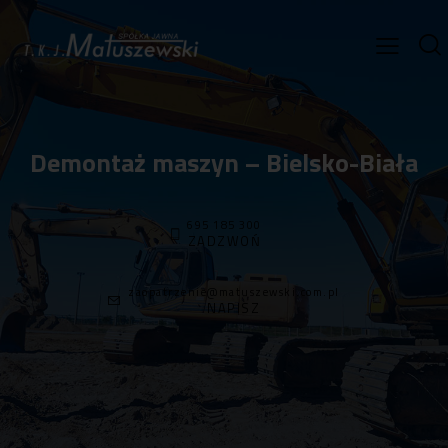
Demontaż maszyn – Bielsko-Biała
695 185 300
ZADZWOŃ
zaopatrzenie@matuszewski.com.pl
NAPISZ