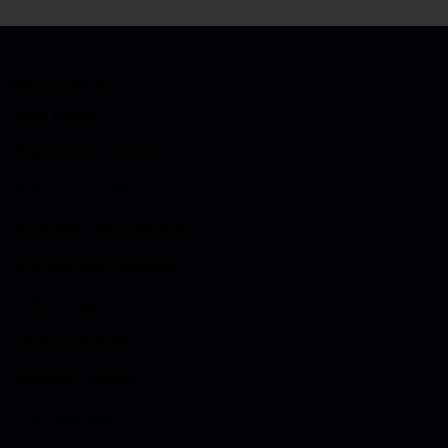
Nasza oferta
Skup złomu
Wyburzenia i rozbiórki
Kasacja pojazdów
Kruszenie i sprzedaż gruzu
Rozdrabnianie odpadów
Odbiór odpadów
Sprzedaż maszyn
Wynajem maszyn
Utylizacja azbestu