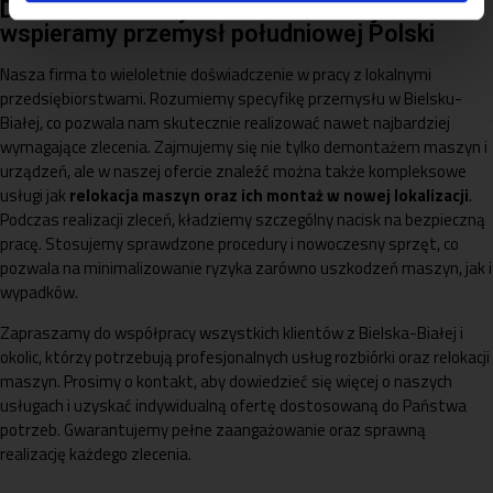
Demontaż maszyn w Bielsku-Białej —
wspieramy przemysł południowej Polski
Nasza firma to wieloletnie doświadczenie w pracy z lokalnymi
przedsiębiorstwami. Rozumiemy specyfikę przemysłu w Bielsku-
Białej, co pozwala nam skutecznie realizować nawet najbardziej
wymagające zlecenia. Zajmujemy się nie tylko demontażem maszyn i
urządzeń, ale w naszej ofercie znaleźć można także kompleksowe
usługi jak
relokacja maszyn oraz ich montaż w nowej lokalizacji
.
Podczas realizacji zleceń, kładziemy szczególny nacisk na bezpieczną
pracę. Stosujemy sprawdzone procedury i nowoczesny sprzęt, co
pozwala na minimalizowanie ryzyka zarówno uszkodzeń maszyn, jak i
wypadków.
Zapraszamy do współpracy wszystkich klientów z Bielska-Białej i
okolic, którzy potrzebują profesjonalnych usług rozbiórki oraz relokacji
maszyn. Prosimy o kontakt, aby dowiedzieć się więcej o naszych
usługach i uzyskać indywidualną ofertę dostosowaną do Państwa
potrzeb. Gwarantujemy pełne zaangażowanie oraz sprawną
realizację każdego zlecenia.