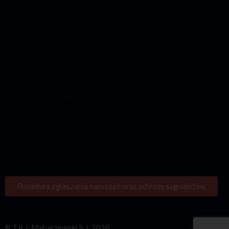
poniedziałek – piątek
7:00 – 15:00
sobota
7:00 – 12:00
Mapa serwisu
Polityka prywatności
Polityka cookies
Dane kontaktowe
biuro@matuszewski.com.pl
+48 56 46 54 888
+48 56 46 54 889
+48 56 46 54 891
fax +48 56 46 54 892
Procedura zgłaszania naruszeń oraz ochrony sygnalistów
© T.K.J. Matuszewski S.J. 2026