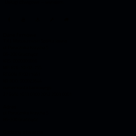
Usługi dźwigowe – wynajem
Dane firmowe
T.K.J. Matuszewski Spółka Jawna
ul. Porucznika Krzycha 5
86-300 Grudziądz
KRS: 0000006866
NIP: 876-10-02-755
REGON: 870271461
NR BDO: 000023644
numer konta bankowego:
27 9484 1033 0300 2052 2003 0001
Adres
ul. Porucznika Krzycha 5
86-300 Grudziądz
Godziny otwarcia